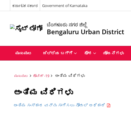
ಕರ್ನಾಟಕ ಸರ್ಕಾರ
Government of Karnataka
ಬೆಂಗಳೂರು ನಗರ ಜಿಲ್ಲೆ
Bengaluru Urban District
ಮುಖಪುಟ
ಜಿಲ್ಲೆಯ ಬಗ್ಗೆ
ಕೋಶ
ಯೋಜನೆಗಳು
ಅಂತಿಮ ವಿಧಿಗಳು
ಮುಖಪುಟ
ಕೋವಿಡ್ -19
ಅಂತಿಮ ವಿಧಿಗಳು
ಅಂತಿಮ ಸಂಸ್ಕಾರ ವನ್ನು ಸಾಗಿಸಲು ನೋಡಲ್ ಅಧಿಕಾರಿ