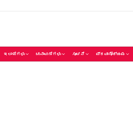
ಇಲಾಖೆಗಳು
ಚುನಾವಣೆಗಳು
ಸೂಚನೆ
ಪ್ರವಾಸೋದ್ಯಮ