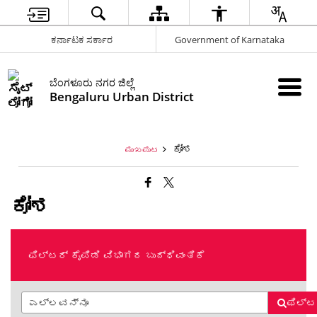
ಕರ್ನಾಟಕ ಸರ್ಕಾರ
Government of Karnataka
ಬೆಂಗಳೂರು ನಗರ ಜಿಲ್ಲೆ
Bengaluru Urban District
ಕೋಶ
ಮುಖಪುಟ
ಕೋಶ
ಫಿಲ್ಟರ್ ಕೈಪಿಡಿ ವಿಭಾಗದ ಬುದ್ಧಿವಂತಿಕೆ
ಫಿಲ್ಟ