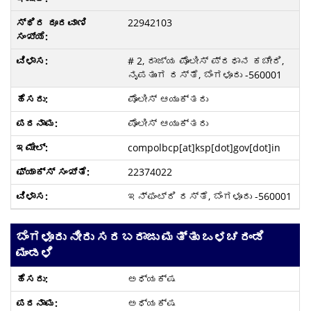
22942103
# 2, ರಾಜ್ಯ ಪೊಲೀಸ್ ಪ್ರಧಾನ ಕಚೇರಿ,
ನೃಪತುಂಗ ರಸ್ತೆ, ಬೆಂಗಳೂರು -560001
ಪೊಲೀಸ್ ಆಯುಕ್ತರು
ಪೊಲೀಸ್ ಆಯುಕ್ತರು
compolbcp[at]ksp[dot]gov[dot]in
22374022
ಇನ್ಫಂಟ್ರಿ ರಸ್ತೆ, ಬೆಂಗಳೂರು -560001
ಬೆಂಗಳೂರು ನೀರು ಸರಬರಾಜು ಮತ್ತು ಒಳಚರಂಡಿ
ಮಂಡಳಿ
ಅಧ್ಯಕ್ಷ
ಅಧ್ಯಕ್ಷ