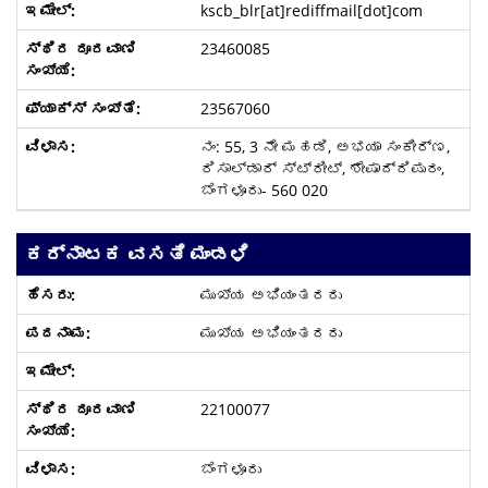
kscb_blr[at]rediffmail[dot]com
23460085
23567060
ನಂ: 55, 3 ನೇ ಮಹಡಿ, ಅಭಯಾ ಸಂಕೀರ್ಣ,
ರಿಸಾಲ್ಡಾರ್ ಸ್ಟ್ರೀಟ್, ಶೇಷಾದ್ರಿಪುರಂ,
ಬೆಂಗಳೂರು- 560 020
ಕರ್ನಾಟಕ ವಸತಿ ಮಂಡಳಿ
ಮುಖ್ಯ ಅಭಿಯಂತರರು
ಮುಖ್ಯ ಅಭಿಯಂತರರು
22100077
ಬೆಂಗಳೂರು