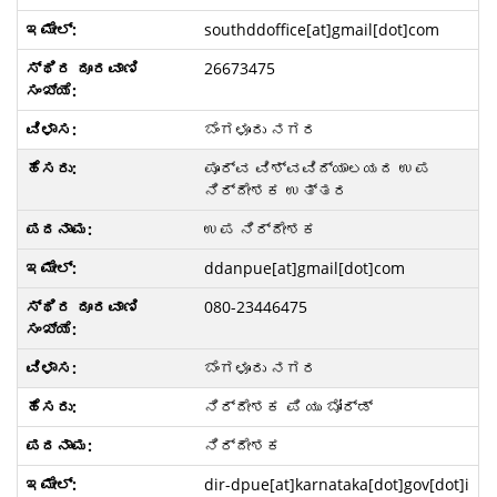
southddoffice[at]gmail[dot]com
26673475
ಬೆಂಗಳೂರು ನಗರ
ಪೂರ್ವ ವಿಶ್ವವಿದ್ಯಾಲಯದ ಉಪ
ನಿರ್ದೇಶಕ ಉತ್ತರ
ಉಪ ನಿರ್ದೇಶಕ
ddanpue[at]gmail[dot]com
080-23446475
ಬೆಂಗಳೂರು ನಗರ
ನಿರ್ದೇಶಕ ಪಿ ಯು ಬೋರ್ಡ್
ನಿರ್ದೇಶಕ
dir-dpue[at]karnataka[dot]gov[dot]i