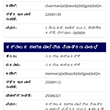
chairman[at]bwssb[dot]gov[dot]in
22945139
1 ನೇ ಮಹಡಿ, ಕಾವೇರಿ ಭವನ, ಕೆಂಪೇಗೌಡ
ರಸ್ತೆ, ಬೆಂಗಳೂರು -560009
ಕರ್ನಾಟಕ ರಾಜ್ಯ ಮಾಲಿನ್ಯ ನಿಯಂತ್ರಣ ಮಂಡಳಿ
ಸದಸ್ಯ ಕಾರ್ಯದರ್ಶಿ
ಸದಸ್ಯ ಕಾರ್ಯದರ್ಶಿ
memsecy[at]kspcb[dot]gov[dot]in
25589112
25586321
ಕರ್ನಾಟಕ ರಾಜ್ಯ ಮಾಲಿನ್ಯ ನಿಯಂತ್ರ
ಣ ಮಂಡಳಿ, ಪರಿಸರ ಭವನ, # 49, 4 ನೇ