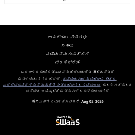
ಅಂತರ್ಜಾಲ ನೀತಿಗಳು
ಸಹಾಯ
ನಮ್ಮನ್ನು ಸಂಪರ್ಕಿಸಿ
ಪ್ರತಿಕ್ರಿಯೆ
ಒಳಅಂಶದ ಮಾಲೀಕತ್ವವನ್ನು ಜಿಲ್ಲಾಡಳಿತ ಹೊಂದಿರುತ್ತದೆ
© ಬೆಂಗಳೂರು ನಗರ ಜಿಲ್ಲೆ ,
ರಾಷ್ಟೀಯ ಸೂಚನಾ ವಿಜ್ಞಾನ ಕೇಂದ್ರ
,
ಎಲೆಕ್ಟ್ರಾನಿಕ್ಸ್ ಮತ್ತು ಮಾಹಿತಿ ತಂತ್ರಜ್ಞಾನದ ಸಚಿವಾಲಯ
, ಭಾರತ ಸರ್ಕಾರದ
ವತಿಯಿಂದ ಅಭಿವೃದ್ಧಿ ಮತ್ತು ಸಂಗ್ರಹಣೆ ಮಾಡಲಾಗಿದೆ
ಕೊನೆಯದಾಗಿ ನವೀಕರಿಸಲಾಗಿದೆ:
Aug 05, 2026