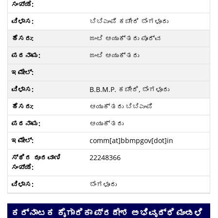
ಬಿಬಿಎಂಪಿ ಕಚೇರಿ ಬೆಂಗಳೂರು
ಜಂಟಿ ಆಯುಕ್ತರು ಪೂರ್ವ
ಜಂಟಿ ಆಯುಕ್ತರು
B.B.M.P. ಕಚೇರಿ, ಬೆಂಗಳೂರು
ಆಯುಕ್ತರು ಬಿಬಿಎಂಪಿ
ಆಯುಕ್ತರು
comm[at]bbmpgov[dot]in
22248366
ಬೆಂಗಳೂರು
ಕರ್ನಾಟಕ ಕೈಗಾರಿಕಾ ಪ್ರದೇಶ ಅಭಿವೃದ್ಧಿ ಮಂಡಳಿ