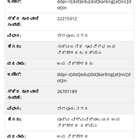
ddpi-n[dot]edu[dot]karbng[at]nic[d
ot]in
22215312
ಬೆಂಗಳೂರು ನಗರ
ಸಾರ್ವಜನಿಕ ಸೂಚನೆಗಳ ಉಪ
ನಿರ್ದೇಶಕರು ದಕ್ಷಿಣ
ಉಪ ನಿರ್ದೇಶಕರು
ddpi-s[dot]edu[dot]karbng[at]nic[d
ot]in
26701189
ಬೆಂಗಳೂರು ನಗರ
ಪೂರ್ವ ವಿಶ್ವವಿದ್ಯಾಲಯದ ಉಪ
ನಿರ್ದೇಶಕ ದಕ್ಷಿಣ
ಉಪ ನಿರ್ದೇಶಕ