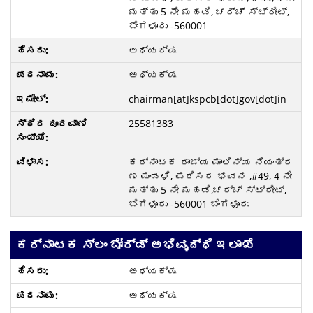
ಮತ್ತು 5 ನೇ ಮಹಡಿ, ಚರ್ಚ್ ಸ್ಟ್ರೀಟ್,
ಬೆಂಗಳೂರು -560001
ಅಧ್ಯಕ್ಷ
ಅಧ್ಯಕ್ಷ
chairman[at]kspcb[dot]gov[dot]in
25581383
ಕರ್ನಾಟಕ ರಾಜ್ಯ ಮಾಲಿನ್ಯ ನಿಯಂತ್ರ
ಣ ಮಂಡಳಿ, ಪರಿಸರ ಭವನ ,#49, 4 ನೇ
ಮತ್ತು 5 ನೇ ಮಹಡಿ,ಚರ್ಚ್ ಸ್ಟ್ರೀಟ್,
ಬೆಂಗಳೂರು -560001 ಬೆಂಗಳೂರು
ಕರ್ನಾಟಕ ಸ್ಲಂ ಬೋರ್ಡ್ ಅಭಿವೃದ್ಧಿ ಇಲಾಖೆ
ಅಧ್ಯಕ್ಷ
ಅಧ್ಯಕ್ಷ