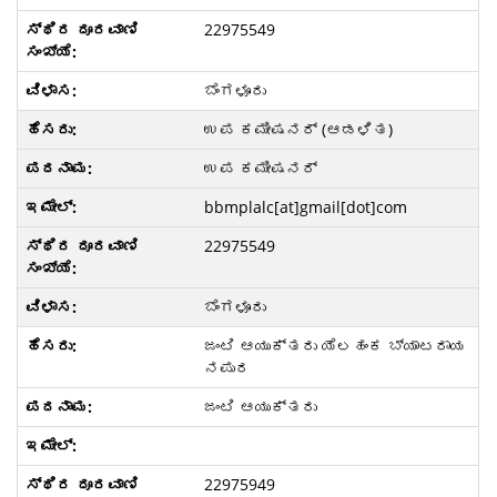
22975549
ಬೆಂಗಳೂರು
ಉಪ ಕಮೀಷನರ್ (ಆಡಳಿತ)
ಉಪ ಕಮೀಷನರ್
bbmplalc[at]gmail[dot]com
22975549
ಬೆಂಗಳೂರು
ಜಂಟಿ ಆಯುಕ್ತರು ಯೆಲಹಂಕ ಬ್ಯಾಟರಾಯ
ನಪುರ
ಜಂಟಿ ಆಯುಕ್ತರು
22975949