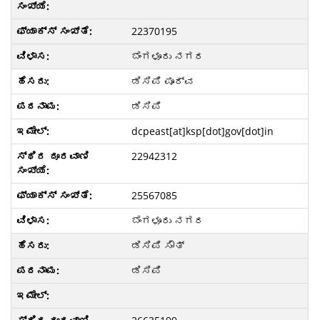
22370195
ಬೆಂಗಳೂರು ನಗರ
ಡಿಸಿಪಿ ಪೂರ್ವ
ಡಿಸಿಪಿ
dcpeast[at]ksp[dot]gov[dot]in
22942312
25567085
ಬೆಂಗಳೂರು ನಗರ
ಡಿಸಿಪಿ ಸೌತ್
ಡಿಸಿಪಿ