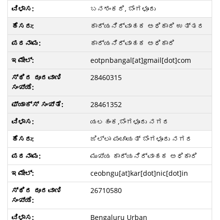
ಬನಶಂಕರಿ, ಬೆಂಗಳೂರು
ಕಾರ್ಯನಿರ್ವಾಹಕ ಅಧಿಕಾರಿ ಉತ್ತರ
ಕಾರ್ಯನಿರ್ವಾಹಕ ಅಧಿಕಾರಿ
eotpnbangal[at]gmail[dot]com
28460315
28461352
ಯಲಹಂಕ,ಬೆಂಗಳೂರು ನಗರ
ಜಿಲ್ಲಾ ಪಂಚಾಯತ್ ಬೆಂಗಳೂರು ನಗರ
ಮುಖ್ಯ ಕಾರ್ಯನಿರ್ವಾಹಕ ಅಧಿಕಾರಿ
ceobngu[at]kar[dot]nic[dot]in
26710580
Bengaluru Urban