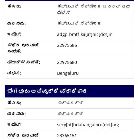
ಹೆಚ್ಚುವರಿ ನಿರ್ದೇಶಕ ಜನರಲ್ ಆಫ್
ಪೋಲಿಸ್
ಹೆಚ್ಚುವರಿ ನಿರ್ದೇಶಕ
adgp-bmtf-ka[at]nic[dot]in
22975586
22975680
Bengaluru
ಬೆಂಗಳೂರು ಅಭಿವೃದ್ಧಿ ಪ್ರಾಧಿಕಾರ
ಕಾರ್ಯದರ್ಶಿ
ಕಾರ್ಯದರ್ಶಿ
secy[at]bdabangalore[dot]org
23365151