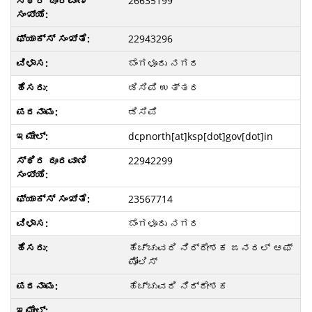
26635199
22943296
ಬೆಂಗಳೂರು ನಗರ
ಡಿಸಿಪಿ ಉತ್ತರ
ಡಿಸಿಪಿ
dcpnorth[at]ksp[dot]gov[dot]in
22942299
23567714
ಬೆಂಗಳೂರು ನಗರ
ಹೆಚ್ಚುವರಿ ನಿರ್ದೇಶಕ ಜನರಲ್ ಆಫ್
ಪೋಲಿಸ್
ಹೆಚ್ಚುವರಿ ನಿರ್ದೇಶಕ