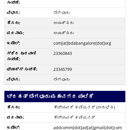
ಬೆಂಗಳೂರು
ಆಯುಕ್ತರು
ಆಯುಕ್ತರು
com[at]bdabangalore[dot]org
23360843
23345799
ಬೆಂಗಳೂರು
ಬ್ರಹತ್ ಬೆಂಗಳೂರು ಮಹಾನಗರ ಪಾಲಿಕೆ
ಹೆಚ್ಚುವರಿ ಕಮಿಷನರ್ (ಆಡಳಿತ)
ಹೆಚ್ಚುವರಿ ಕಮಿಷನರ್
addcomm[dot]ad[at]gmail[dot]com