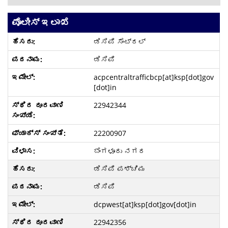
ಪೊಲೀಸ್ ಇಲಾಖೆ
ಡಿಸಿಪಿ ಸೆಂಟ್ರಲ್
ಡಿಸಿಪಿ
acpcentraltrafficbcp[at]ksp[dot]gov
[dot]in
22942344
22200907
ಬೆಂಗಳೂರು ನಗರ
ಡಿಸಿಪಿ ಪಶ್ಚಿಮ
ಡಿಸಿಪಿ
dcpwest[at]ksp[dot]gov[dot]in
22942356